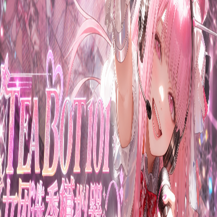
返回
M
momo5831
0
粉丝
0
关注