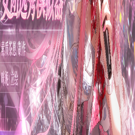
0
作品
作品 · 动态
喜欢的游戏
1
作品
0
动态
3
TEA BOT 101 女团选秀模拟器
✨✨ 欢迎登录《TEA BOT 101》造星系统！ ✨✨ [你已进入全
封闭训练基地] ▷ 24小时隐藏镜头捕捉每个瞬间 ▷ 98名竞争
者与你争夺7个出道位 ▷ 资本博弈/舆情风暴/生死淘汰——舞
台即战场！ [系统初始化中...] 警告： • 末位淘汰制已激活
（首轮淘汰率30%） • 00:00-06:00监控盲区开放秘密行动
• 请填写练习生档案： [姓名]：__________ [生成身份]：
[生日]：（影响玄学事件概率） >>> 玻璃穹顶已升起，你的偶
像之路始于此刻——