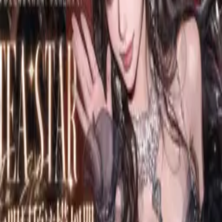
返回
M
momo3779
0
粉丝
0