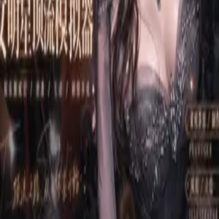
关注
0
作品
作品 · 动态
喜欢的游戏
1
作品
0
动态
20
TEA STAR 顶流女明星成长计划
你将从默默无闻的新人出发，体验聚光灯下最真实的顶流人生
—— 📅 安排密集行程：拍戏、演唱会、时装周，在奔波中平
衡艺术与商业； 📱 实时应对热搜：经营社交媒体，化解舆论
危机，将“黑料”扭转为光芒； 💔 处理复杂关系：与粉丝、
经纪人、资本方周旋，在真假情感中守住初心； 🌙 深夜豪宅
镜子前，褪去光环的你，是否还记得最初仰望星空的模样？
Every legend begins with a choice. Build Your Legend.