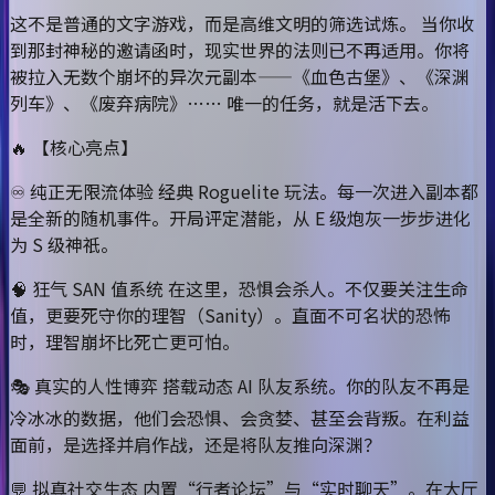
这不是普通的文字游戏，而是高维文明的筛选试炼。 当你收
到那封神秘的邀请函时，现实世界的法则已不再适用。你将
被拉入无数个崩坏的异次元副本——《血色古堡》、《深渊
列车》、《废弃病院》…… 唯一的任务，就是活下去。
🔥 【核心亮点】
♾️ 纯正无限流体验 经典 Roguelite 玩法。每一次进入副本都
是全新的随机事件。开局评定潜能，从 E 级炮灰一步步进化
为 S 级神祇。
🧠 狂气 SAN 值系统 在这里，恐惧会杀人。不仅要关注生命
值，更要死守你的理智（Sanity）。直面不可名状的恐怖
时，理智崩坏比死亡更可怕。
🎭 真实的人性博弈 搭载动态 AI 队友系统。你的队友不再是
冷冰冰的数据，他们会恐惧、会贪婪、甚至会背叛。在利益
面前，是选择并肩作战，还是将队友推向深渊？
💬 拟真社交生态 内置“行者论坛”与“实时聊天”。在大厅