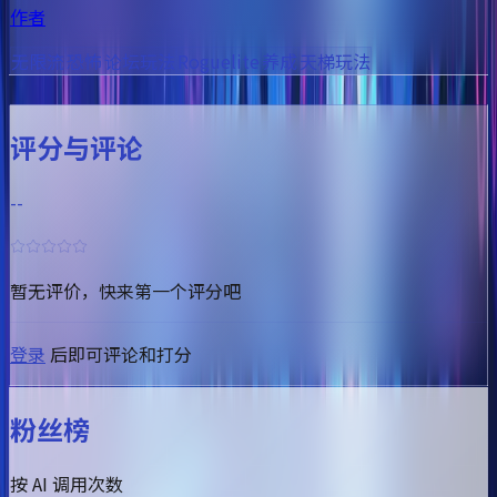
作者
无限流
恐怖
论坛玩法
Roguelite
养成
天梯玩法
评论
动态
成就
评分与评论
--
暂无评价，快来第一个评分吧
登录
后即可评论和打分
粉丝榜
按 AI 调用次数