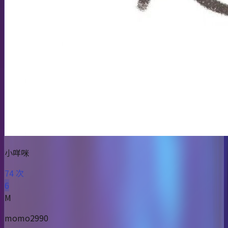
小咩咪
74 次
6
M
momo2990