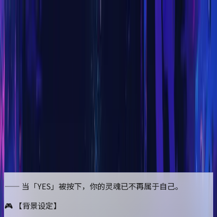
首页
排行榜
分类
社区
登录
无限界域:无限流恐怖探索游戏
开始游玩
点击任意地方开始游玩
更新于
2026/03/19
—— 当「YES」被按下，你的灵魂已不再属于自己。
🎮 【背景设定】