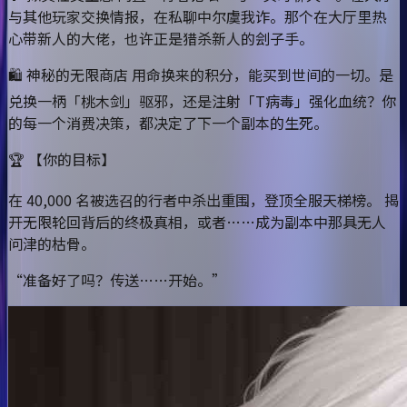
与其他玩家交换情报，在私聊中尔虞我诈。那个在大厅里热
心带新人的大佬，也许正是猎杀新人的刽子手。
🛍️ 神秘的无限商店 用命换来的积分，能买到世间的一切。是
兑换一柄「桃木剑」驱邪，还是注射「T病毒」强化血统？你
的每一个消费决策，都决定了下一个副本的生死。
🏆 【你的目标】
在 40,000 名被选召的行者中杀出重围，登顶全服天梯榜。 揭
开无限轮回背后的终极真相，或者……成为副本中那具无人
问津的枯骨。
“准备好了吗？传送……开始。”