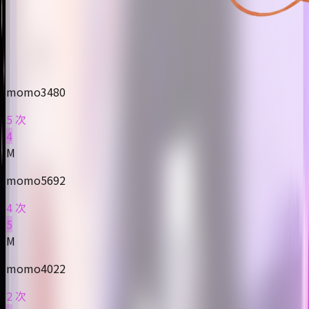
momo3480
5 次
4
M
momo5692
4 次
5
M
momo4022
2 次