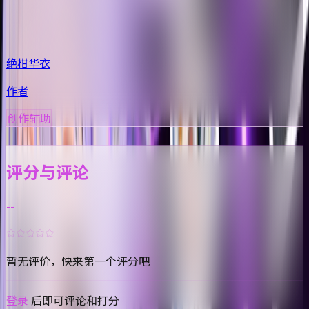
绝柑华衣
作者
创作辅助
评论
动态
成就
评分与评论
--
暂无评价，快来第一个评分吧
登录
后即可评论和打分