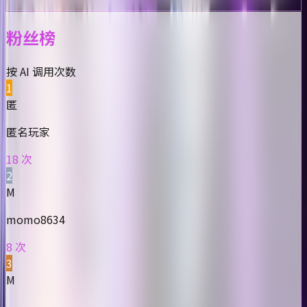
粉丝榜
按 AI 调用次数
1
匿
匿名玩家
18 次
2
M
momo8634
8 次
3
M