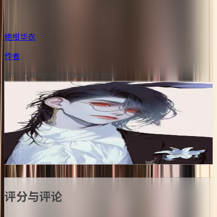
绝柑华衣
作者
学习工具
角色聊天
背单词
全性向
主要角色
🌸
0
🌸
送花
波利亚
评论
动态
成就
评分与评论