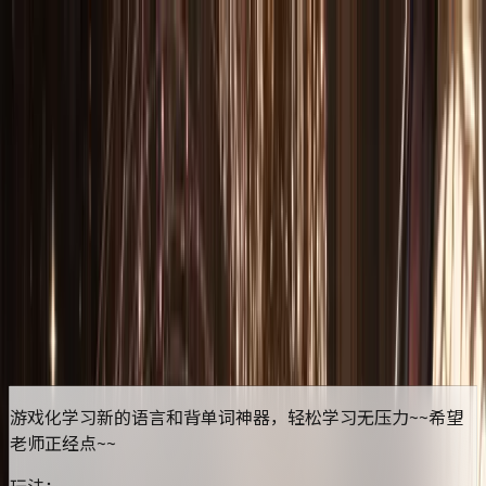
首页
排行榜
分类
社区
登录
波利亚：多语言AI单词伴侣
开始游玩
点击任意地方开始游玩
更新于
2026/06/01
游戏化学习新的语言和背单词神器，轻松学习无压力~~希望
老师正经点~~
玩法：