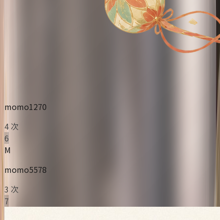
momo1270
4 次
6
M
momo5578
3 次
7