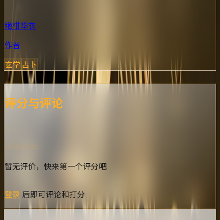
绝柑华衣
作者
玄学
占卜
评论
动态
成就
评分与评论
--
暂无评价，快来第一个评分吧
登录
后即可评论和打分