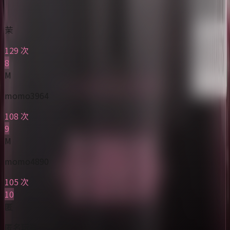
茉
129 次
8
M
momo3964
108 次
9
M
momo4890
105 次
10
匿
匿名玩家