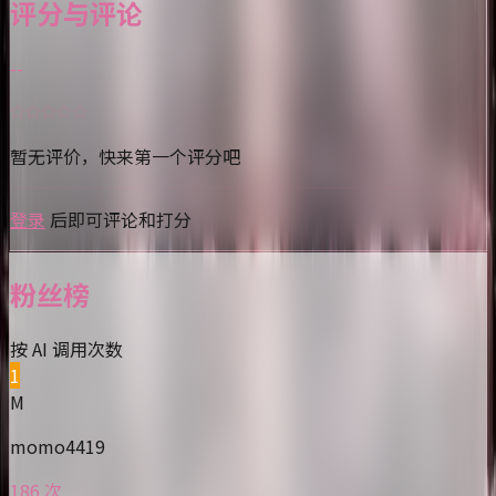
评分与评论
--
暂无评价，快来第一个评分吧
登录
后即可评论和打分
粉丝榜
按 AI 调用次数
1
M
momo4419
186 次