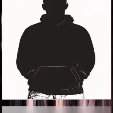
🌸
0
🌸
送花
游栖礼
🌸
0
🌸
送花
游栖怨
🌸
0
🌸
送花
裴忌
🌸
0
🌸
送花
薛澜
🌸
0
🌸
送花
李锋
评论
动态
成就