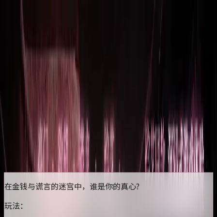
首页
排行榜
分类
社区
登录
糖果心动日第一期 :豪门隐秘
开始游玩
点击任意地方开始游玩
更新于
2026/05/28
在金钱与谎言的迷宫中，谁是你的真心?
玩法：