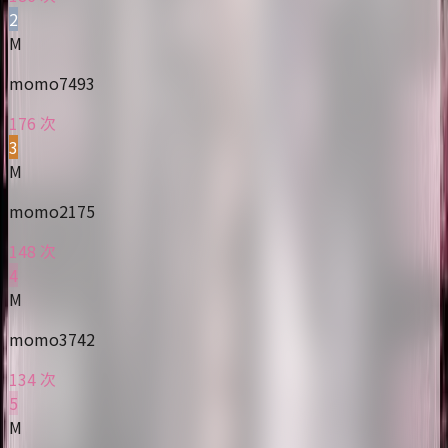
2
M
momo7493
176 次
3
M
momo2175
148 次
4
M
momo3742
134 次
5
M