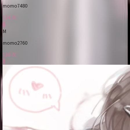
momo7480
134 次
6
M
momo2760
130 次
7