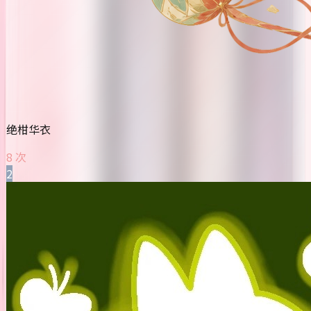
绝柑华衣
8 次
2