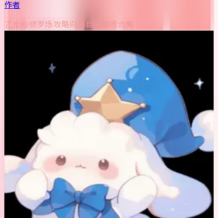
作者
乙女向
修罗场
攻略向
高自由
游戏合集
主要角色
🌸
0
🌸
送花
游栖礼
🌸
0
🌸
送花
薛澜
🌸
0
🌸
送花
裴忌
🌸
0
🌸
送花
弗洛斯