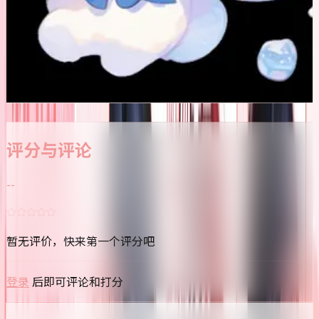
🌸
0
🌸
送花
老A
🌸
0
🌸
送花
小C
评论
动态
成就
评分与评论
--
暂无评价，快来第一个评分吧
登录
后即可评论和打分