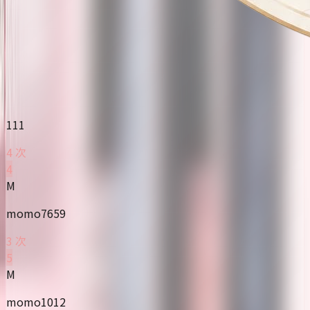
111
4 次
4
M
momo7659
3 次
5
M
momo1012