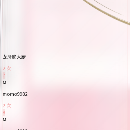
龙牙脆大厨
2 次
7
M
momo9982
2 次
8
M