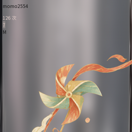
momo2554
126 次
7
M