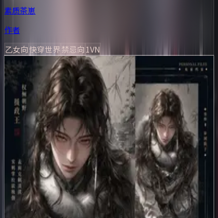
素质茶崽
作者
乙女向
快穿世界
禁忌向
1VN
主要角色
🌸
0
🌸
送花
顾泽
🌸
0
🌸
送花
陆亦
🌸
0
🌸
送花
霍霆深
🌸
0
🌸
送花