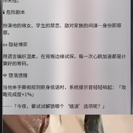
🕯️ 危险剧本
扮演他的继女、学生的禁恋、敌对家族的间谍…身份即原
罪。
📜 隐秘博弈
用谎言编织温柔，在背叛边缘试探，每一次心跳加速都是计
算好的筹码。
🌹 堕落馈赠
当他亲手撕毁规则俯身低语时，系统提示音轻轻响起：「攻
略完成度+1%」
——「今夜，要试试解锁哪个‘错误’选项呢？」