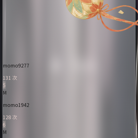
momo9277
131 次
5
M
momo1942
128 次
6
M