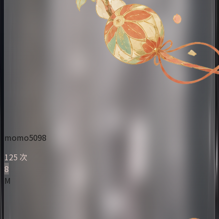
momo5098
125 次
8
M