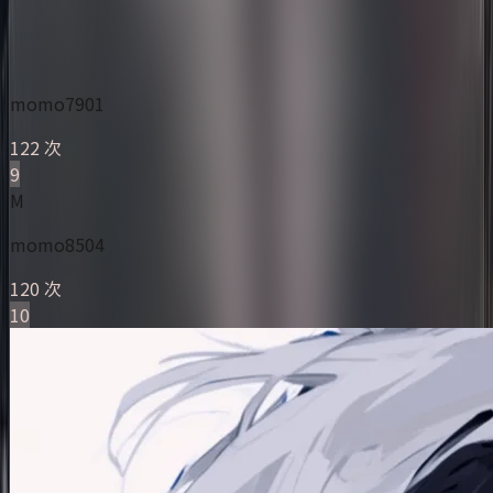
momo7901
122 次
9
M
momo8504
120 次
10