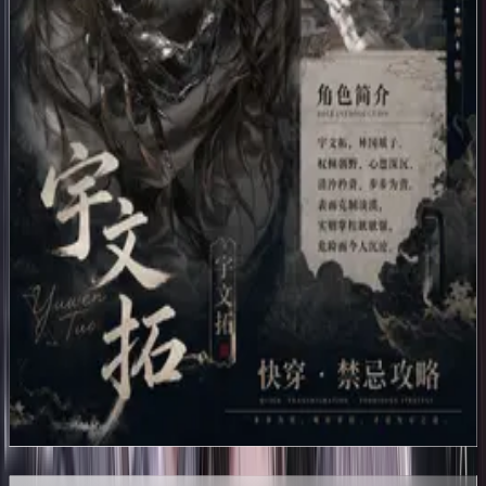
江临
🌸
0
🌸
送花
陆司衡
🌸
0
🌸
送花
周烬
🌸
0
🌸
送花
谢景琰
🌸
0
🌸
送花
谢危
🌸
0
🌸
送花
宇文拓
评论
动态
成就