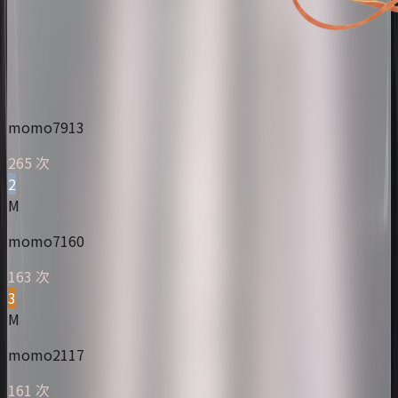
momo7913
265 次
2
M
momo7160
163 次
3
M
momo2117
161 次