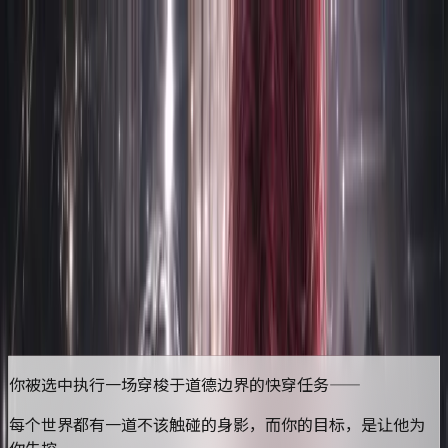
首页
排行榜
分类
社区
登录
TEA WORLD 快穿·禁忌攻略
开始游玩
点击任意地方开始游玩
更新于
2026/06/10
你被选中执行一场穿梭于道德边界的快穿任务——
每个世界都有一道不该触碰的身影，而你的目标，是让他为
你失控。