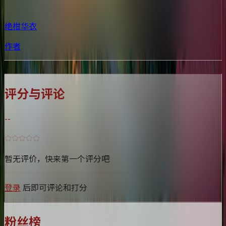
绝柑华衣
作者
评论
动态
成就
评分与评论
--
暂无评价，快来第一个评分吧
登录
后即可评论和打分
粉丝榜