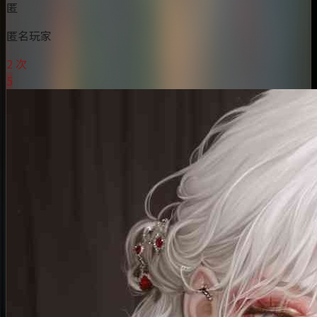
匿
匿名玩家
2 次
5